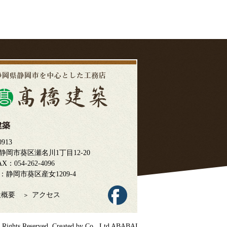
建築
0913
静岡市葵区瀬名川1丁目12-20
FAX：
054-262-4096
：静岡市葵区産女1209-4
社概要
アクセス
ghts Reserved. Created by Co., Ltd
ABABAI
.