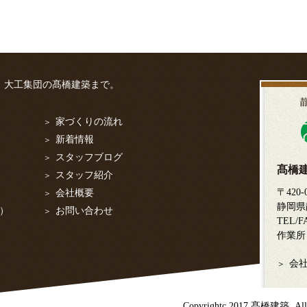
ら、大工集団の髙橋建築まで。
家づくりの流れ
新着情報
スタッフブログ
髙橋
スタッフ紹介
〒420-
会社概要
静岡県
）
お問い合わせ
TEL/
作業所
会
Copyrightc 2017 髙橋建築. All Ri