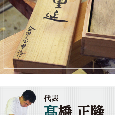
代表
髙
橋 正隆