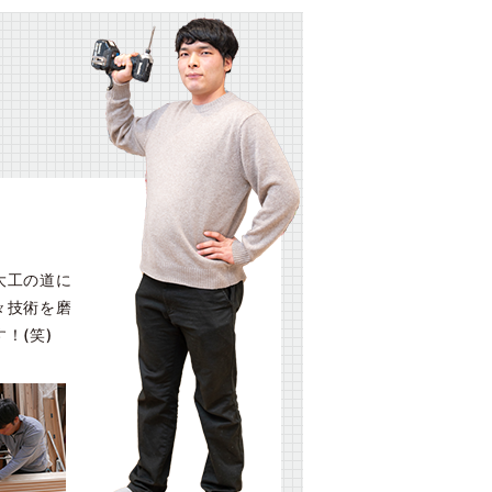
大工の道に
々技術を磨
！(笑)